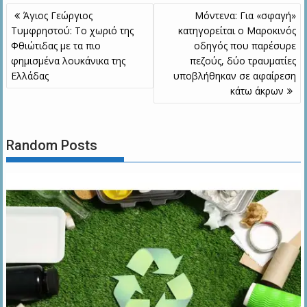
Πλοήγηση
Άγιος Γεώργιος
Μόντενα: Για «σφαγή»
άρθρων
Τυμφρηστού: Το χωριό της
κατηγορείται ο Μαροκινός
Φθιώτιδας με τα πιο
οδηγός που παρέσυρε
φημισμένα λουκάνικα της
πεζούς, δύο τραυματίες
Ελλάδας
υποβλήθηκαν σε αφαίρεση
κάτω άκρων
Random Posts