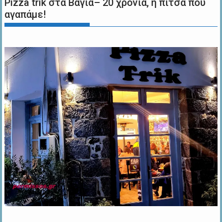
Pizza trik στα Βάγια– 20 χρόνια, η πίτσα που
αγαπάμε!