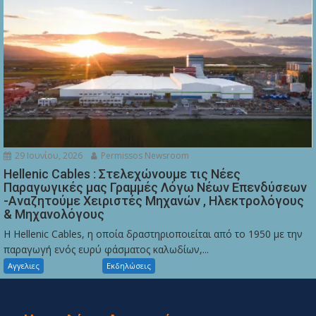
29 Ιουνίου, 2026
Permissos Newsroom
Hellenic Cables : Στελεχώνουμε τις Νέες
Παραγωγικές μας Γραμμές Λόγω Νέων Επενδύσεων
-Αναζητούμε Χειριστές Μηχανών , Ηλεκτρολόγους
& Μηχανολόγους
Η Hellenic Cables, η οποία δραστηριοποιείται από το 1950 με την
παραγωγή ενός ευρύ φάσματος καλωδίων,...
Αγγελιες
Εκδηλώσεις