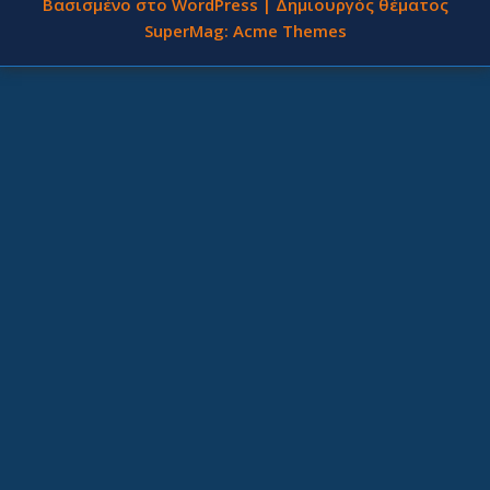
Βασισμένο στο WordPress
|
Δημιουργός θέματος
SuperMag:
Acme Themes