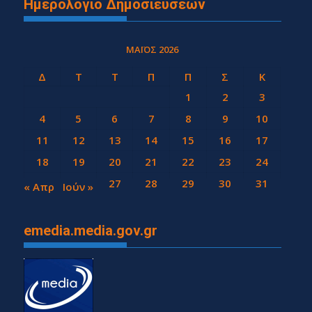
Ημερολόγιο Δημοσιεύσεων
ΜΆΙΟΣ 2026
Δ
Τ
Τ
Π
Π
Σ
Κ
1
2
3
4
5
6
7
8
9
10
11
12
13
14
15
16
17
18
19
20
21
22
23
24
25
26
27
28
29
30
31
« Απρ
Ιούν »
emedia.media.gov.gr