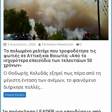
6 Αυγούστου, 2026
Permissos Newsroom
0
Το πολωμένο μελτέμι που τροφοδότησε τις
φωτιές σε Αττική και Βοιωτία: «Από τα
ισχυρότερα επεισόδια των τελευταίων 50
χρόνων»
Ο Θοδωρής Κολυδάς εξηγεί πως πέρα από τη
μέγιστη ένταση των ανέμων, το φαινόμενο
διήρκησε πολλές...
Στερεά Ελλάδα
1η πρόσκληση LEADER για επενδύσεις από