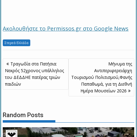
Ακολουθήστε το Permissos.gr στο Google News
Στερεά Ελλάδα
Πλοήγηση
Τραγωδία στα Πατήσια:
Μήνυμα της
άρθρων
Νεκρός 52χρονος υπάλληλος
Αντιπεριφερειάρχη
του ΔΕΔΔΗΕ πατέρας τριών
Τουρισμού Πολιτισμού,Φανής
παιδιών
Παπαθωμά, για τη Διεθνή
Ημέρα Μουσείων 2026
Random Posts