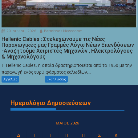
29 Ιουνίου, 2026
Permissos Newsroom
Hellenic Cables : Στελεχώνουμε τις Νέες
Παραγωγικές μας Γραμμές Λόγω Νέων Επενδύσεων
-Αναζητούμε Χειριστές Μηχανών , Ηλεκτρολόγους
& Μηχανολόγους
Η Hellenic Cables, η οποία δραστηριοποιείται από το 1950 με την
παραγωγή ενός ευρύ φάσματος καλωδίων,...
Αγγελιες
Εκδηλώσεις
Ημερολόγιο Δημοσιεύσεων
ΜΆΙΟΣ 2026
Δ
Τ
Τ
Π
Π
Σ
Κ