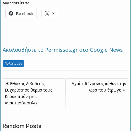
Μοιραστείτε το
Facebook
X
Ακολουθήστε το Permissos.gr στο Google News
Πολιτισμός
Πλοήγηση
Εθνικός Λιβαδειάς:
Αχαΐα: 64χρονος πέθανε την
άρθρων
Ευχαρίστησε θερμά τους
ώρα που έτρωγε
Καρακατσάνη και
Αναστασόπουλο
Random Posts