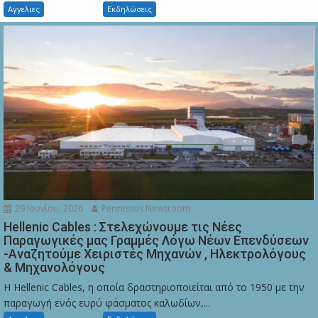
Αγγελιες
Εκδηλώσεις
29 Ιουνίου, 2026
Permissos Newsroom
Hellenic Cables : Στελεχώνουμε τις Νέες
Παραγωγικές μας Γραμμές Λόγω Νέων Επενδύσεων
-Αναζητούμε Χειριστές Μηχανών , Ηλεκτρολόγους
& Μηχανολόγους
Η Hellenic Cables, η οποία δραστηριοποιείται από το 1950 με την
παραγωγή ενός ευρύ φάσματος καλωδίων,...