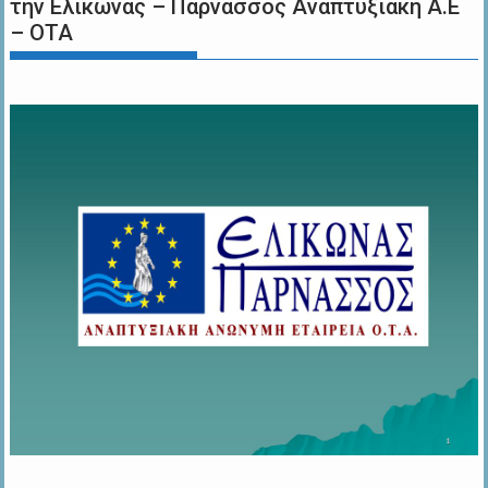
την Ελικώνας – Παρνασσός Αναπτυξιακή Α.Ε
– ΟΤΑ