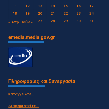
11
12
13
14
15
16
17
18
19
20
21
22
23
24
25
26
27
28
29
30
31
« Απρ
Ιούν »
emedia.media.gov.gr
Πληροφορίες και Συνεργασία
Καταγγείλτε...
Διαφημιστείτε...