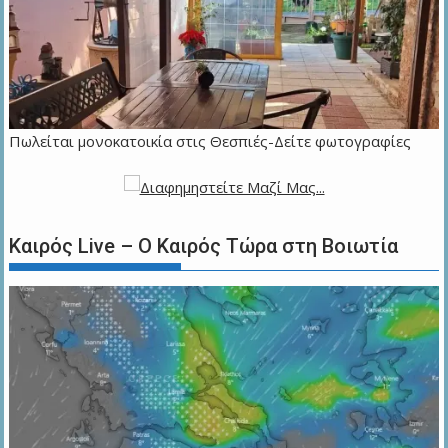
Πωλείται μονοκατοικία στις Θεσπιές-Δείτε φωτογραφίες
Καιρός Live – Ο Καιρός Τώρα στη Βοιωτία