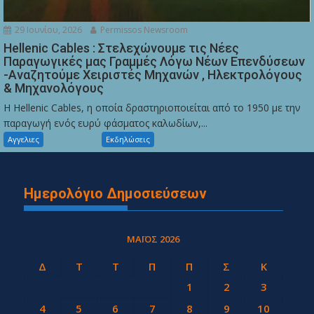
29 Ιουνίου, 2026
Permissos Newsroom
Hellenic Cables : Στελεχώνουμε τις Νέες
Παραγωγικές μας Γραμμές Λόγω Νέων Επενδύσεων
-Αναζητούμε Χειριστές Μηχανών , Ηλεκτρολόγους
& Μηχανολόγους
Η Hellenic Cables, η οποία δραστηριοποιείται από το 1950 με την
παραγωγή ενός ευρύ φάσματος καλωδίων,...
Αγγελιες
Εκδηλώσεις
Ημερολόγιο Δημοσιεύσεων
ΜΆΙΟΣ 2026
Δ
Τ
Τ
Π
Π
Σ
Κ
1
2
3
4
5
6
7
8
9
10