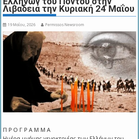
Ελλήνων του Πόντου στην
Λιβαδειά την Κυριακή 24 Μαΐου
19 Μαΐου, 2026
Permissos Newsroom
Π Ρ Ο Γ Ρ Α Μ Μ Α
Ημέρα μνήμης γενοκτονίας των Ελλήνων του