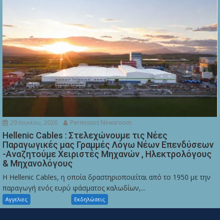
29 Ιουνίου, 2026
Permissos Newsroom
Hellenic Cables : Στελεχώνουμε τις Νέες
Παραγωγικές μας Γραμμές Λόγω Νέων Επενδύσεων
-Αναζητούμε Χειριστές Μηχανών , Ηλεκτρολόγους
& Μηχανολόγους
Η Hellenic Cables, η οποία δραστηριοποιείται από το 1950 με την
παραγωγή ενός ευρύ φάσματος καλωδίων,...
Αγγελιες
Εκδηλώσεις