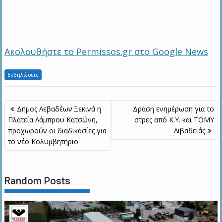
Ακολουθήστε το Permissos.gr στο Google News
Εκδηλώσεις
Πλοήγηση
Δήμος Λεβαδέων:Ξεκινά η
Δράση ενημέρωση για το
άρθρων
Πλατεία Λάμπρου Κατσώνη,
στρες από Κ.Υ. και ΤΟΜΥ
προχωρούν οι διαδικασίες για
Λιβαδειάς
το νέο Κολυμβητήριο
Random Posts