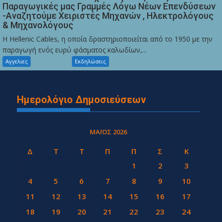
Παραγωγικές μας Γραμμές Λόγω Νέων Επενδύσεων
-Αναζητούμε Χειριστές Μηχανών , Ηλεκτρολόγους
& Μηχανολόγους
Η Hellenic Cables, η οποία δραστηριοποιείται από το 1950 με την
παραγωγή ενός ευρύ φάσματος καλωδίων,...
Αγγελιες
Εκδηλώσεις
Ημερολόγιο Δημοσιεύσεων
ΜΆΙΟΣ 2026
Δ
Τ
Τ
Π
Π
Σ
Κ
1
2
3
4
5
6
7
8
9
10
11
12
13
14
15
16
17
18
19
20
21
22
23
24