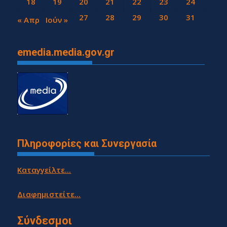
18
19
20
21
22
23
24
25
26
27
28
29
30
31
« Απρ
Ιούν »
emedia.media.gov.gr
Πληροφορίες και Συνεργασία
Καταγγείλτε...
Διαφημιστείτε...
Σύνδεσμοι