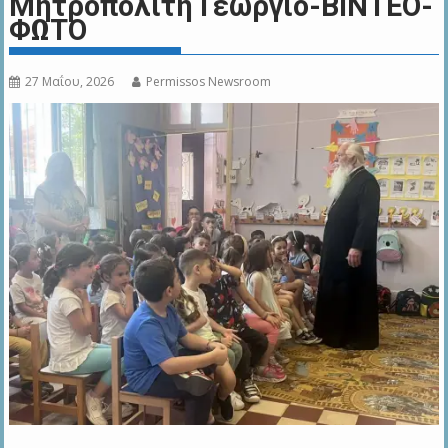
Μητροπολίτη Γεώργιο-ΒΙΝΤΕΟ-
ΦΩΤΟ
27 Μαΐου, 2026
Permissos Newsroom