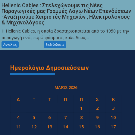
Hellenic Cables : Στελεχώνουμε τις Νέες
Παραγωγικές μας Γραμμές Λόγω Νέων Επενδύσεων
-Αναζητούμε Χειριστές Μηχανών , Ηλεκτρολόγους
& Μηχανολόγους
Η Hellenic Cables, η οποία δραστηριοποιείται από το 1950 με την
παραγωγή ενός ευρύ φάσματος καλωδίων,...
Αγγελιες
Εκδηλώσεις
Ημερολόγιο Δημοσιεύσεων
ΜΆΙΟΣ 2026
Δ
Τ
Τ
Π
Π
Σ
Κ
1
2
3
4
5
6
7
8
9
10
11
12
13
14
15
16
17