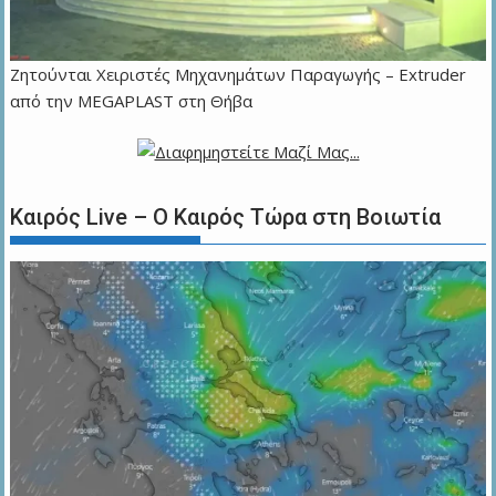
Zητούνται Χειριστές Μηχανημάτων Παραγωγής – Extruder
από την MEGAPLAST στη Θήβα
Καιρός Live – Ο Καιρός Τώρα στη Βοιωτία