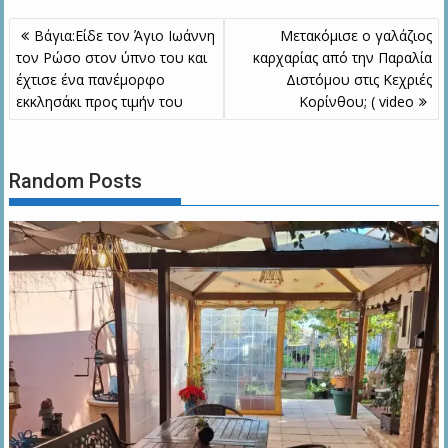
Πλοήγηση
Bάγια:Είδε τον Άγιο Ιωάννη
Μετακόμισε ο γαλάζιος
άρθρων
τον Ρώσο στον ύπνο του και
καρχαρίας από την Παραλία
έχτισε ένα πανέμορφο
Διστόμου στις Κεχριές
εκκλησάκι προς τιμήν του
Κορίνθου; ( video
Random Posts