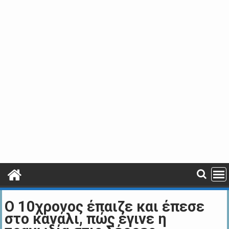
Ο 10χρονος έπαιζε και έπεσε
στο κανάλι, πώς έγινε η