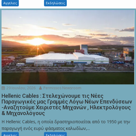
Αγγελιες
Εκδηλώσεις
29 Ιουνίου, 2026
Permissos Newsroom
Hellenic Cables : Στελεχώνουμε τις Νέες
Παραγωγικές μας Γραμμές Λόγω Νέων Επενδύσεων
-Αναζητούμε Χειριστές Μηχανών , Ηλεκτρολόγους
& Μηχανολόγους
Η Hellenic Cables, η οποία δραστηριοποιείται από το 1950 με την
παραγωγή ενός ευρύ φάσματος καλωδίων,...
Αγγελιες
Εκδηλώσεις