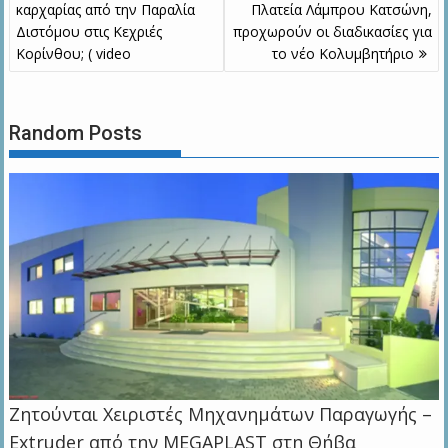
άρθρων
καρχαρίας από την Παραλία
Πλατεία Λάμπρου Κατσώνη,
Διστόμου στις Κεχριές
προχωρούν οι διαδικασίες για
Κορίνθου; ( video
το νέο Κολυμβητήριο
Random Posts
Zητούνται Χειριστές Μηχανημάτων Παραγωγής –
Extruder από την MEGAPLAST στη Θήβα