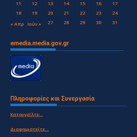
11
12
13
14
15
16
17
18
19
20
21
22
23
24
25
26
27
28
29
30
31
« Απρ
Ιούν »
emedia.media.gov.gr
Πληροφορίες και Συνεργασία
Καταγγείλτε...
Διαφημιστείτε...