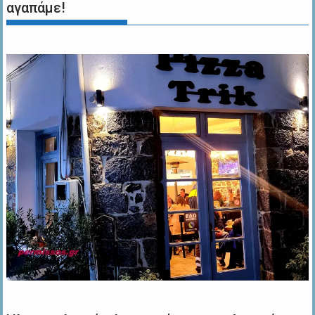
αγαπάμε!