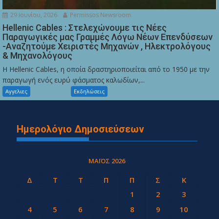
29 Ιουνίου, 2026
Permissos Newsroom
Hellenic Cables : Στελεχώνουμε τις Νέες
Παραγωγικές μας Γραμμές Λόγω Νέων Επενδύσεων
-Αναζητούμε Χειριστές Μηχανών , Ηλεκτρολόγους
& Μηχανολόγους
Η Hellenic Cables, η οποία δραστηριοποιείται από το 1950 με την
παραγωγή ενός ευρύ φάσματος καλωδίων,...
Αγγελιες
Εκδηλώσεις
Ημερολόγιο Δημοσιεύσεων
ΜΆΙΟΣ 2026
Δ
Τ
Τ
Π
Π
Σ
Κ
1
2
3
4
5
6
7
8
9
10