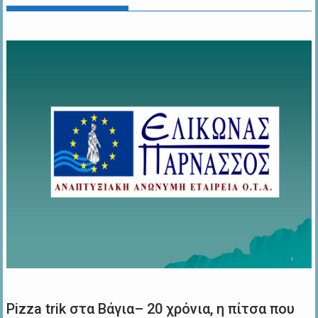
Pizza trik στα Βάγια– 20 χρόνια, η πίτσα που