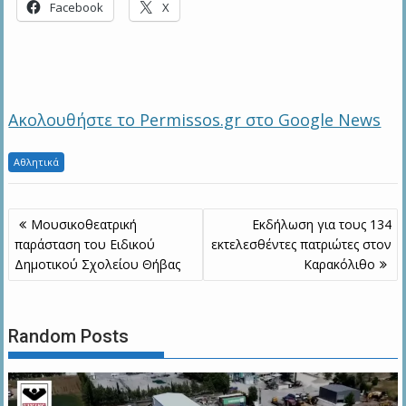
Facebook
X
Ακολουθήστε το Permissos.gr στο Google News
Αθλητικά
Πλοήγηση
Μουσικοθεατρική
Εκδήλωση για τους 134
άρθρων
παράσταση του Ειδικού
εκτελεσθέντες πατριώτες στον
Δημοτικού Σχολείου Θήβας
Καρακόλιθο
Random Posts