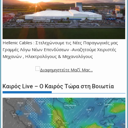
Hellenic Cables : Στελεχώνουμε τις Νέες Παραγωγικές μας
Γραμμές Λόγω Νέων Επενδύσεων -Αναζητούμε Χειριστές
Μηχανών , Ηλεκτρολόγους & Μηχανολόγους
Καιρός Live – Ο Καιρός Τώρα στη Βοιωτία