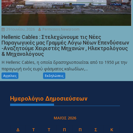
29 Ιουνίου, 2026
Permissos Newsroom
Hellenic Cables : Στελεχώνουμε τις Νέες
Παραγωγικές μας Γραμμές Λόγω Νέων Επενδύσεων
-Αναζητούμε Χειριστές Μηχανών , Ηλεκτρολόγους
& Μηχανολόγους
Η Hellenic Cables, η οποία δραστηριοποιείται από το 1950 με την
παραγωγή ενός ευρύ φάσματος καλωδίων,...
Αγγελιες
Εκδηλώσεις
Ημερολόγιο Δημοσιεύσεων
ΜΆΙΟΣ 2026
Δ
Τ
Τ
Π
Π
Σ
Κ