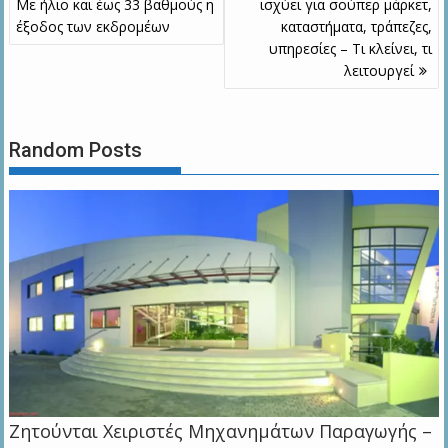
άρθρων
Με ήλιο και έως 33 βαθμούς η
ισχύει για σούπερ μάρκετ,
έξοδος των εκδρομέων
καταστήματα, τράπεζες,
υπηρεσίες – Τι κλείνει, τι
λειτουργεί
Random Posts
Zητούνται Χειριστές Μηχανημάτων Παραγωγής –