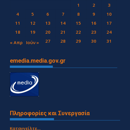
1
2
3
4
5
6
7
8
9
10
11
12
13
14
15
16
17
18
19
20
21
22
23
24
25
26
27
28
29
30
31
« Απρ
Ιούν »
emedia.media.gov.gr
Πληροφορίες και Συνεργασία
Καταγγείλτε...