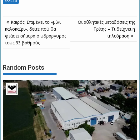
Ελλάδα
Πλοήγηση
Καιρός: Επιμένει το «μίνι
Οι αθλητικές μεταδόσεις της
άρθρων
καλοκαίρι», δείτε πού θα
Τρίτης – Τι δείχνει η
φτάσει σήμερα ο υδράργυρος
τηλεόραση
τους 33 βαθμούς
Random Posts