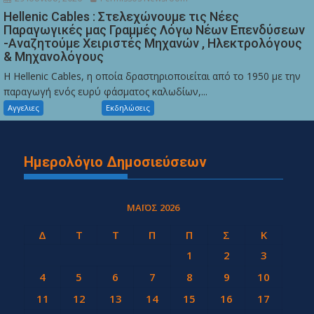
Hellenic Cables : Στελεχώνουμε τις Νέες
Παραγωγικές μας Γραμμές Λόγω Νέων Επενδύσεων
-Αναζητούμε Χειριστές Μηχανών , Ηλεκτρολόγους
& Μηχανολόγους
Η Hellenic Cables, η οποία δραστηριοποιείται από το 1950 με την
παραγωγή ενός ευρύ φάσματος καλωδίων,...
Αγγελιες
Εκδηλώσεις
Ημερολόγιο Δημοσιεύσεων
ΜΆΙΟΣ 2026
Δ
Τ
Τ
Π
Π
Σ
Κ
1
2
3
4
5
6
7
8
9
10
11
12
13
14
15
16
17