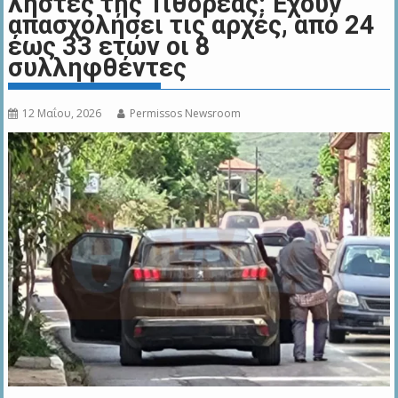
ληστές της Τιθορέας: Έχουν
απασχολήσει τις αρχές, από 24
έως 33 ετών οι 8
συλληφθέντες
12 Μαΐου, 2026
Permissos Newsroom