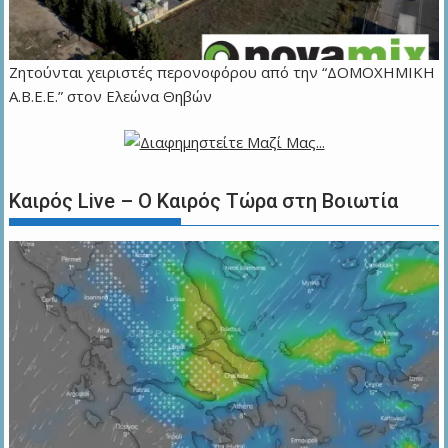
Ζητούνται χειριστές περονοφόρου από την “ΔΟΜΟΧΗΜΙΚΗ
Α.Β.Ε.Ε.” στον Ελεώνα Θηβών
Καιρός Live – Ο Καιρός Τώρα στη Βοιωτία