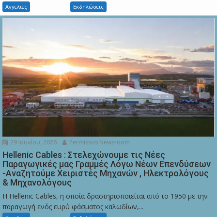
Αγγελιες
Εκδηλώσεις
29 Ιουνίου, 2026
Permissos Newsroom
Hellenic Cables : Στελεχώνουμε τις Νέες
Παραγωγικές μας Γραμμές Λόγω Νέων Επενδύσεων
-Αναζητούμε Χειριστές Μηχανών , Ηλεκτρολόγους
& Μηχανολόγους
Η Hellenic Cables, η οποία δραστηριοποιείται από το 1950 με την
παραγωγή ενός ευρύ φάσματος καλωδίων,...