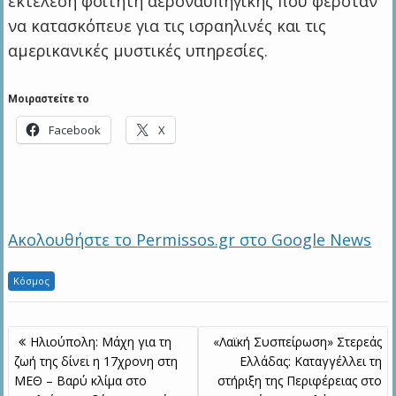
εκτέλεση φοιτητή αεροναυπηγικής που φερόταν
να κατασκόπευε για τις ισραηλινές και τις
αμερικανικές μυστικές υπηρεσίες.
Μοιραστείτε το
Facebook
X
Ακολουθήστε το Permissos.gr στο Google News
Κόσμος
Πλοήγηση
Ηλιούπολη: Μάχη για τη
«Λαϊκή Συσπείρωση» Στερεάς
άρθρων
ζωή της δίνει η 17χρονη στη
Ελλάδας: Καταγγέλλει τη
ΜΕΘ – Βαρύ κλίμα στο
στήριξη της Περιφέρειας στο