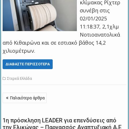
κλίμακας Ρίχτερ
συνέβη στις
02/01/2025
11:18:37, 2,1χλμ
Νοτιοανατολικά
από Κιθαιρώνα και σε εστιακό βάθος 14,2
χιλιομέτρων.
ΔΙΑΒΆΣΤΕ ΠΕΡΙΣΣΌΤΕΡΑ
Στερεά Ελλάδα
Πλοήγηση
Παλαιότερα άρθρα
άρθρων
1η πρόσκληση LEADER για επενδύσεις από
την Ελικώνας – Παρνασσός Αναπτυξιακή Α.Ε