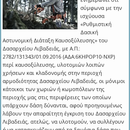
σύμφωνα με την
ισχύουσα
«Ρυθμιστική
Δασική
Αστυνομική Διάταξη Καυσοξύλευσης» του
Δασαρχείου Λιβαδειάς, με Α.Π.:
2782/131343/01.09.2016 (ΑΔΑ:6ΚΗΡΟΡ10-ΝΧΡ)
περί καυσοξύλευσης, υλοτομιών λοιπών
χρήσεων και κλαδονομής στην περιοχή
αρμοδιότητας Δασαρχείου Λιβαδειάς, οι μόνιμοι
κάτοικοι των χωριών ή κωμοπόλεων της
περιοχής μας στις περιφέρειες των οποίων
υπάρχουν δάση δύνανται, αφού προηγουμένως
λάβουν την απαραίτητη έγκριση του Δασαρχείου
Λιβαδειάς, ατελώς, να υλοτομούν, να συλλέγουν
ή να κατασκευάζουν από τα δημόσια δάση που