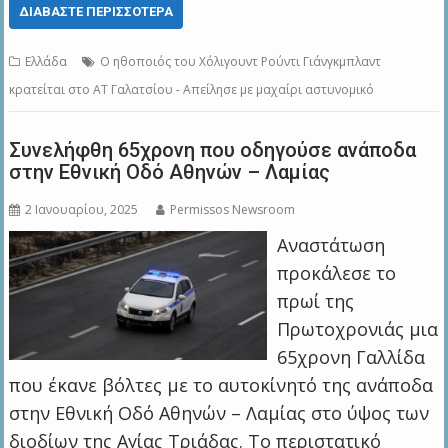
ΔΙΑΒΆΣΤΕ ΠΕΡΙΣΣΌΤΕΡΑ
Ελλάδα
Ο ηθοποιός του Χόλιγουντ Ρούντι Γιάνγκμπλαντ
κρατείται στο ΑΤ Γαλατσίου - Απείλησε με μαχαίρι αστυνομικό
Συνελήφθη 65χρονη που οδηγούσε ανάποδα
στην Εθνική Οδό Αθηνών – Λαμίας
2 Ιανουαρίου, 2025
Permissos Newsroom
Αναστάτωση
προκάλεσε το
πρωί της
Πρωτοχρονιάς μια
65χρονη Γαλλίδα
που έκανε βόλτες με το αυτοκίνητό της ανάποδα
στην Εθνική Οδό Αθηνών – Λαμίας στο ύψος των
διοδίων της Αγίας Τριάδας. Το περιστατικό