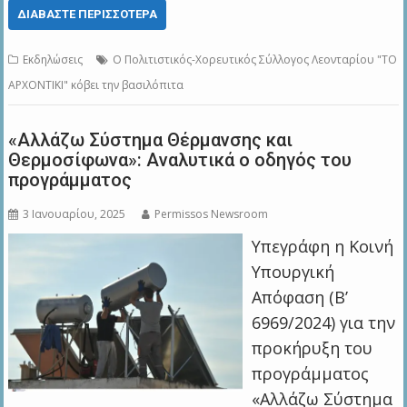
ΔΙΑΒΆΣΤΕ ΠΕΡΙΣΣΌΤΕΡΑ
Εκδηλώσεις
O Πολιτιστικός-Χορευτικός Σύλλογος Λεονταρίου "ΤΟ
ΑΡΧΟΝΤΙΚΙ" κόβει την βασιλόπιτα
«Αλλάζω Σύστημα Θέρμανσης και
Θερμοσίφωνα»: Αναλυτικά ο οδηγός του
προγράμματος
3 Ιανουαρίου, 2025
Permissos Newsroom
Υπεγράφη η Κοινή
Υπουργική
Απόφαση (Β’
6969/2024) για την
προκήρυξη του
προγράμματος
«Αλλάζω Σύστημα