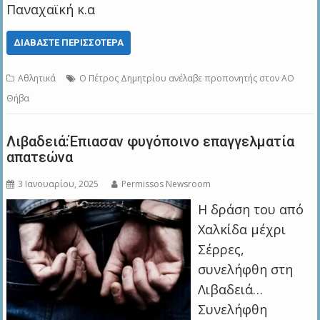
Παναχαϊκή κ.α
ΔΙΑΒΆΣΤΕ ΠΕΡΙΣΣΌΤΕΡΑ
Αθλητικά
Ο Πέτρος Δημητρίου ανέλαβε προπονητής στον ΑΟ
Θήβα
Λιβαδειά:Έπιασαν φυγόποινο επαγγελματία
απατεώνα
3 Ιανουαρίου, 2025
Permissos Newsroom
Η δράση του από
Χαλκίδα μέχρι
Σέρρες,
συνελήφθη στη
Λιβαδειά…
Συνελήφθη