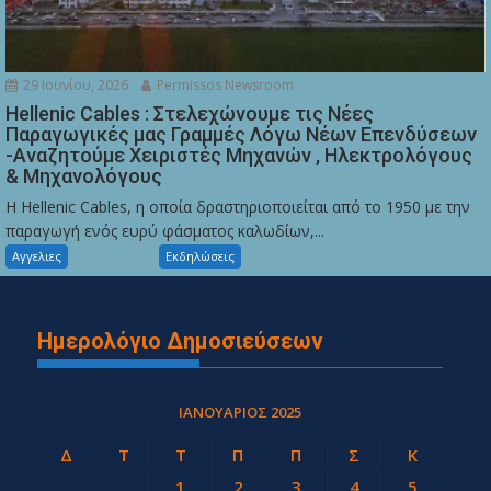
29 Ιουνίου, 2026
Permissos Newsroom
Hellenic Cables : Στελεχώνουμε τις Νέες
Παραγωγικές μας Γραμμές Λόγω Νέων Επενδύσεων
-Αναζητούμε Χειριστές Μηχανών , Ηλεκτρολόγους
& Μηχανολόγους
Η Hellenic Cables, η οποία δραστηριοποιείται από το 1950 με την
παραγωγή ενός ευρύ φάσματος καλωδίων,...
Αγγελιες
Εκδηλώσεις
Ημερολόγιο Δημοσιεύσεων
ΙΑΝΟΥΆΡΙΟΣ 2025
Δ
Τ
Τ
Π
Π
Σ
Κ
1
2
3
4
5