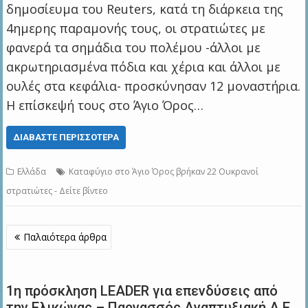
δημοσίευμα του Reuters, κατά τη διάρκεια της
4ημερης παραμονής τους, οι στρατιώτες με
φανερά τα σημάδια του πολέμου -άλλοι με
ακρωτηριασμένα πόδια και χέρια και άλλοι με
ουλές στα κεφάλια- προσκύνησαν 12 μοναστήρια.
Η επίσκεψή τους στο Άγιο Όρος…
ΔΙΑΒΆΣΤΕ ΠΕΡΙΣΣΌΤΕΡΑ
Ελλάδα
Καταφύγιο στο Άγιο Όρος βρήκαν 22 Ουκρανοί
στρατιώτες - Δείτε βίντεο
Πλοήγηση
Παλαιότερα άρθρα
άρθρων
1η πρόσκληση LEADER για επενδύσεις από
την Ελικώνας – Παρνασσός Αναπτυξιακή Α.Ε