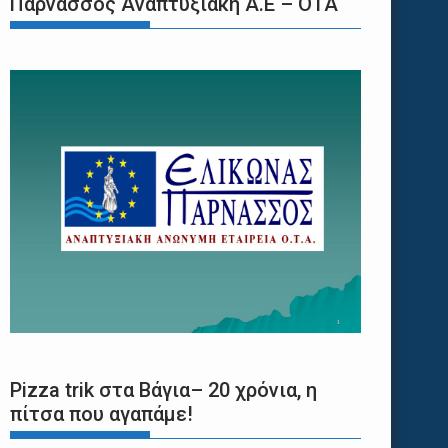
Παρνασσός Αναπτυξιακή Α.Ε – ΟΤΑ
Pizza trik στα Βάγια– 20 χρόνια, η
πίτσα που αγαπάμε!