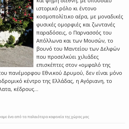
και φήμη διεθνή, με σπουδαίο
ιστορικό ρόλο κι έντονο
κοσμοπολίτικο αέρα, με μοναδικές
φυσικές ομορφιές και ζωντανές
παραδόσεις, ο Παρνασσός του
Απόλλωνα και των Μουσών, το
βουνό του Μαντείου των Δελφών
που προσελκύει χιλιάδες
επισκέπτες στον «ομφαλό της
 του πανέμορφου Εθνικού Δρυμού, δεν είναι μόνο
δρομικό κέντρο της Ελλάδας, η Αγόριανη, το
λατα, κέδρους…
με ένα από τα παλαιότερα καφενεία της χώρας μας