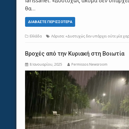
larissanet. «Δυστυχώς ακόμα δεν υπάρχε
θα…
ΔΙΑΒΆΣΤΕ ΠΕΡΙΣΣΌΤΕΡΑ
Ελλάδα
Λάρισα: «Δυστυχώς δεν υπάρχει ούτε μία χ
Βροχές από την Κυριακή στη Βοιωτία
8 Ιανουαρίου, 2025
Permissos Newsroom