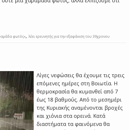
ι ούτε μία χαραμάδα φωτός, αλλά ελπίζουμε ότι
,
αραμάδα φωτός»
λέει ερευνητής για την εξαφάνιση του 39χρονου
Λίγες νεφώσεις θα έχουμε τις τρεις
επόμενες ημέρες στη Βοιωτία. Η
θερμοκρασία θα κυμανθεί από 7
έως 18 βαθμούς. Από το μεσημέρι
της Κυριακής αναμένονται βροχές
και χιόνια στα ορεινά. Κατά
διαστήματα τα φαινόμενα θα