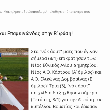
,
ς
Μάκης Χριστοδουλόπουλος: Απολύθηκε από το κέντρο που
και Επαμεινώνδας στην Β’ φάση!
Στα “νόκ άουτ” ματς που έγιναν
σήμερα (8/1) επικράτησαν των:
Νέος Εθνικός Αγίου Δημητρίου,
Νέος Α.Ο. Κάστρου (Α’ όμιλος) και
Α.Ο. Ελικώνας Δομβραίνας (Β’
όμιλος)! Τρία (3), “νόκ άουτ”,
παιχνίδια διεξήχθησαν σήμερα
(Τετάρτη, 8/1) για την Α’ φάση του
κυπέλλου Βοιωτίας και έδωσαν