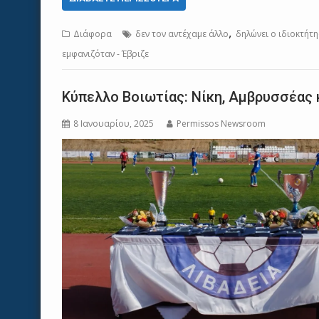
,
Διάφορα
δεν τον αντέχαμε άλλο
δηλώνει ο ιδιοκτήτη
εμφανιζόταν - Έβριζε
Κύπελλο Βοιωτίας: Νίκη, Αμβρυσσέας 
8 Ιανουαρίου, 2025
Permissos Newsroom