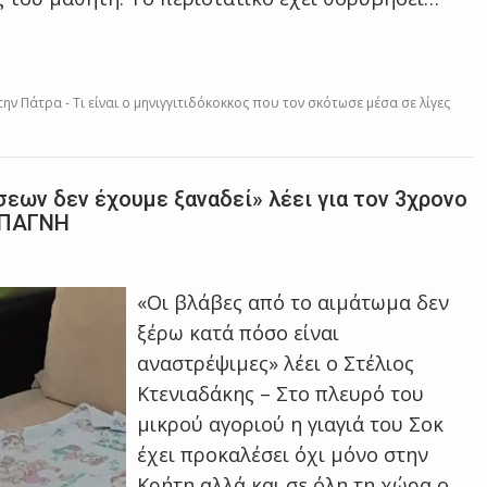
ν Πάτρα - Τι είναι ο μηνιγγιτιδόκοκκος που τον σκότωσε μέσα σε λίγες
εων δεν έχουμε ξαναδεί» λέει για τον 3χρονο
υ ΠΑΓΝΗ
«Οι βλάβες από το αιμάτωμα δεν
ξέρω κατά πόσο είναι
αναστρέψιμες» λέει ο Στέλιος
Κτενιαδάκης – Στο πλευρό του
μικρού αγοριού η γιαγιά του Σοκ
έχει προκαλέσει όχι μόνο στην
Κρήτη αλλά και σε όλη τη χώρα ο