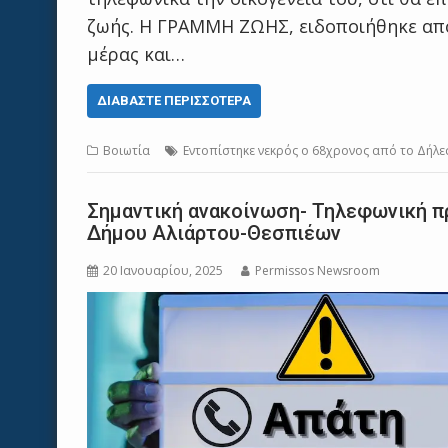
ζωής. Η ΓΡΑΜΜΗ ΖΩΗΣ, ειδοποιήθηκε από
μέρας και…
ΔΙΑΒΆΣΤΕ ΠΕΡΙΣΣΌΤΕΡΑ
Βοιωτία
Εντοπίστηκε νεκρός ο 68χρονος από το Δήλεσ
Σημαντική ανακοίνωση- Τηλεφωνική 
Δήμου Αλιάρτου-Θεσπιέων
20 Ιανουαρίου, 2025
Permissos Newsroom