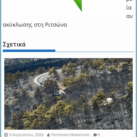
ία
αν
ακύκλωσης στη Ριτσώνα
Σχετικά
6 Αυγούστου, 2026
Permissos Newsroom
0