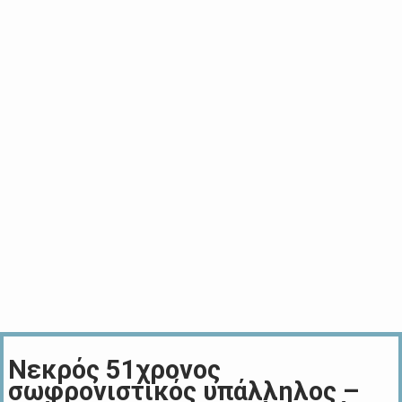
Νεκρός 51χρονος
σωφρονιστικός υπάλληλος –