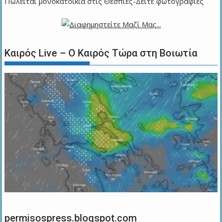
Πωλείται μονοκατοικία στις Θεσπιές-Δείτε φωτογραφίες
Καιρός Live – Ο Καιρός Τώρα στη Βοιωτία
permisospress.blogspot.com