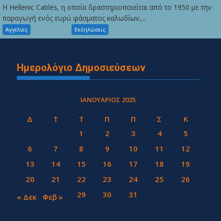
Η Hellenic Cables, η οποία δραστηριοποιείται από το 1950 με την
παραγωγή ενός ευρύ φάσματος καλωδίων,...
Αγγελιες
Εκδηλώσεις
Ημερολόγιο Δημοσιεύσεων
ΙΑΝΟΥΆΡΙΟΣ 2025
Δ
Τ
Τ
Π
Π
Σ
Κ
1
2
3
4
5
6
7
8
9
10
11
12
13
14
15
16
17
18
19
20
21
22
23
24
25
26
27
28
29
30
31
« Δεκ
Φεβ »